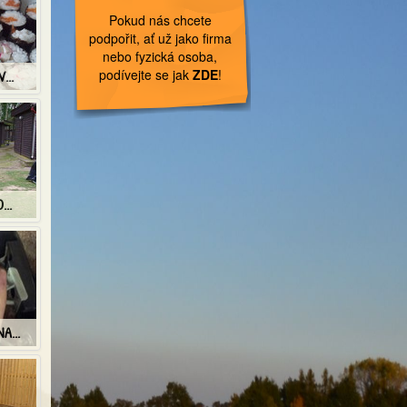
Pokud nás chcete
podpořit, ať už jako firma
nebo fyzická osoba,
podívejte se jak
ZDE
!
...
...
A...