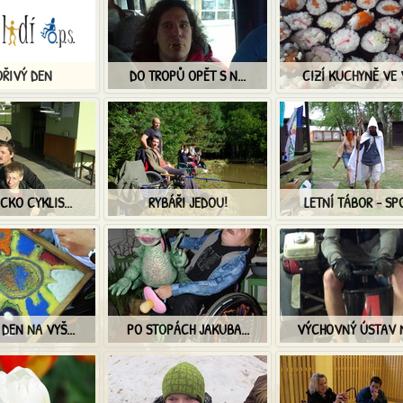
ŘIVÝ DEN
DO TROPŮ OPĚT S N...
CIZÍ KUCHYNĚ VE V
CKO CYKLIS...
RYBÁŘI JEDOU!
LETNÍ TÁBOR - SPO
DEN NA VYŠ...
PO STOPÁCH JAKUBA...
VÝCHOVNÝ ÚSTAV N