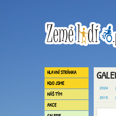
GALE
HLAVNÍ STRÁNKA
KDO JSME
2024
NÁŠ TÝM
2015
AKCE
GALERIE