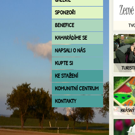
SPONZOŘI
BENEFICE
TVO
KAMARÁDÍME SE
NAPSALI O NÁS
KUPTE SI
TURISTI
KE STAŽENÍ
KOMUNITNÍ CENTRUM
KONTAKTY
KRÁSNÝ 