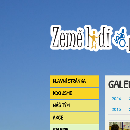
GALE
HLAVNÍ STRÁNKA
KDO JSME
2024
NÁŠ TÝM
2015
AKCE
GALERIE