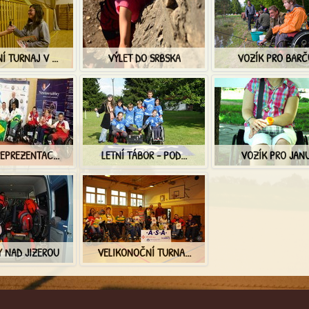
 TURNAJ V ...
VÝLET DO SRBSKA
VOZÍK PRO BARČ
EPREZENTAC...
LETNÍ TÁBOR - POD...
VOZÍK PRO JAN
 NAD JIZEROU
VELIKONOČNÍ TURNA...