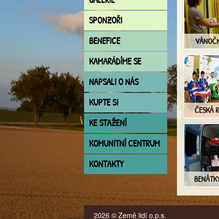
SPONZOŘI
BENEFICE
VÁNOČNÍ
KAMARÁDÍME SE
NAPSALI O NÁS
KUPTE SI
ČESKÁ R
KE STAŽENÍ
KOMUNITNÍ CENTRUM
KONTAKTY
BENÁTKY
2026 © Země lidí o.p.s.