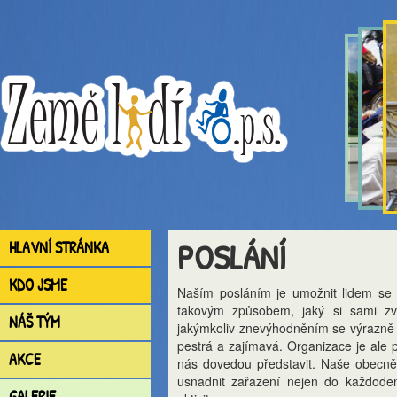
POSLÁNÍ
HLAVNÍ STRÁNKA
KDO JSME
Naším posláním je umožnit lidem se 
takovým způsobem, jaký si sami zvo
NÁŠ TÝM
jakýmkoliv znevýhodněním se výrazně l
pestrá a zajímavá. Organizace je ale 
AKCE
nás dovedou představit. Naše obecn
usnadnit zařazení nejen do každoden
GALERIE