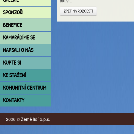
aktivit.
ZPĚT NA ROZCESTÍ
SPONZOŘI
BENEFICE
KAMARÁDÍME SE
NAPSALI O NÁS
KUPTE SI
KE STAŽENÍ
KOMUNITNÍ CENTRUM
KONTAKTY
2026 © Země lidí o.p.s.