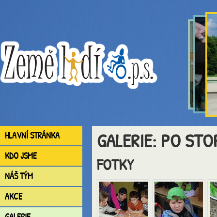
GALERIE: PO ST
HLAVNÍ STRÁNKA
KDO JSME
FOTKY
NÁŠ TÝM
AKCE
GALERIE