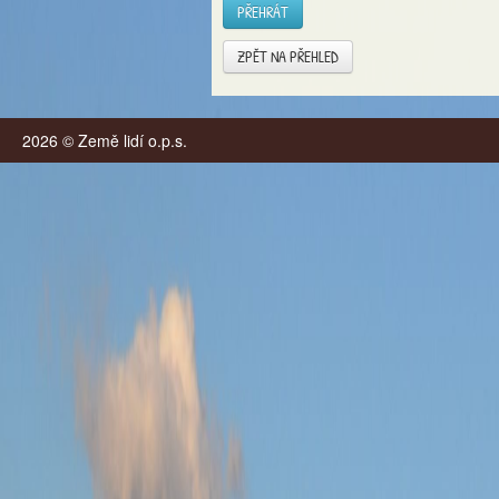
PŘEHRÁT
ZPĚT NA PŘEHLED
2026 © Země lidí o.p.s.