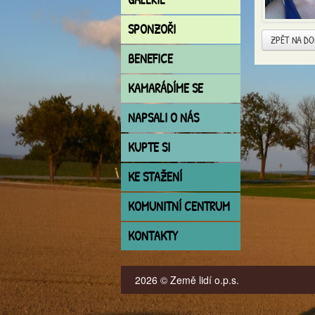
SPONZOŘI
ZPĚT NA D
BENEFICE
KAMARÁDÍME SE
NAPSALI O NÁS
KUPTE SI
KE STAŽENÍ
KOMUNITNÍ CENTRUM
KONTAKTY
2026 © Země lidí o.p.s.