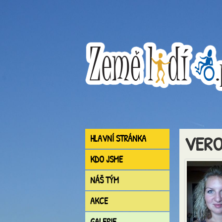
VERO
HLAVNÍ STRÁNKA
KDO JSME
NÁŠ TÝM
AKCE
GALERIE