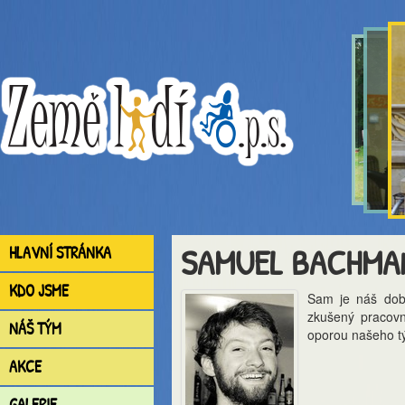
SAMUEL BACHMA
HLAVNÍ STRÁNKA
KDO JSME
Sam je náš dobr
zkušený pracovn
NÁŠ TÝM
oporou našeho tý
AKCE
GALERIE