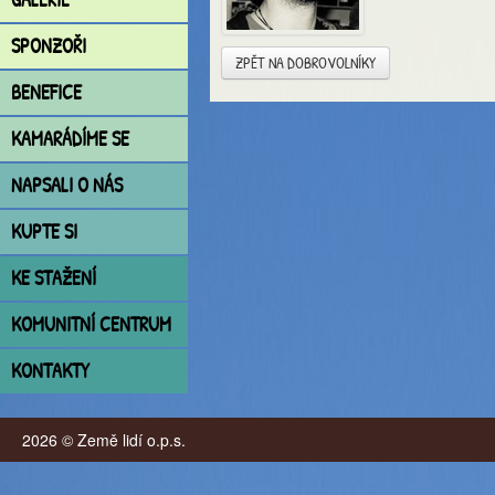
SPONZOŘI
ZPĚT NA DOBROVOLNÍKY
BENEFICE
KAMARÁDÍME SE
NAPSALI O NÁS
KUPTE SI
KE STAŽENÍ
KOMUNITNÍ CENTRUM
KONTAKTY
2026 © Země lidí o.p.s.