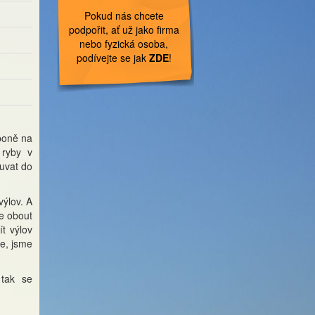
Pokud nás chcete
podpořit, ať už jako firma
nebo fyzická osoba,
podívejte se jak
ZDE
!
boně na
 ryby v
uvat do
výlov. A
e obout
t výlov
me, jsme
 tak se