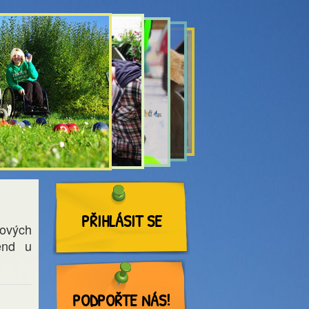
PŘIHLÁSIT SE
nových
end u
PODPOŘTE NÁS!