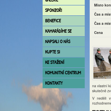
Místo kon
SPONZOŘI
Čas a mís
BENEFICE
Čas a mís
KAMARÁDÍME SE
Cena
NAPSALI O NÁS
KUPTE SI
KE STAŽENÍ
KOMUNITNÍ CENTRUM
KONTAKTY
na vlastní 
skutečně zv
V neděli v
rozhodneme 