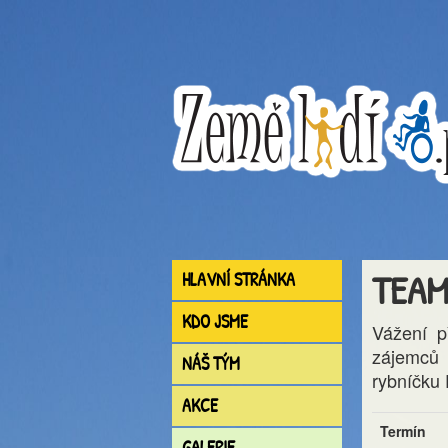
TEAM
HLAVNÍ STRÁNKA
KDO JSME
Vážení p
zájemců
NÁŠ TÝM
rybníčku
AKCE
Termín
GALERIE