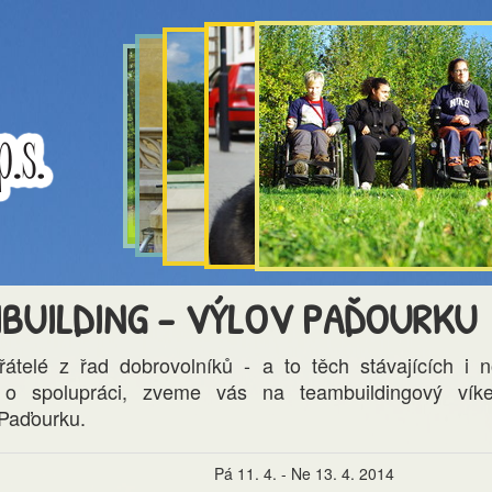
BUILDING - VÝLOV PAĎOURKU
řátelé z řad dobrovolníků - a to těch stávajících i 
 o spolupráci, zveme vás na teambuildingový vík
 Paďourku.
Pá 11. 4. - Ne 13. 4. 2014