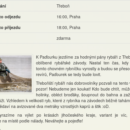
ání
Třeboň
to odjezdu
16:00, Praha
to příjezdu
18:00, Praha
zdarma
K Paďourku jezdíme za hodnými pány rybáři z Tře
oblíbené rybářské závody. Nastal ten čas, kdy
tomto chovném rybníčku vyrostly a budou se přeso
revírů, Paďourek se tedy bude lovit.
Třeboňští rybáři nás dobrovolníky pozvali na tento 
pozor! Nebudeme jen koukat! Kdo bude chtít, můž
holinky, obléct broďáky, šoupnout do bahna a zaží
kůži. Vzhledem k velikosti ryb, které z rybníka na závodech běžně tahá
ědaví na avizované dva metráky vzrostlých kaprů a štik :oD.
yrazíme na výlet po krásách jihočeského kraje, variant je víc,
na místě podle nálady. Neváhejte a pojeďte!