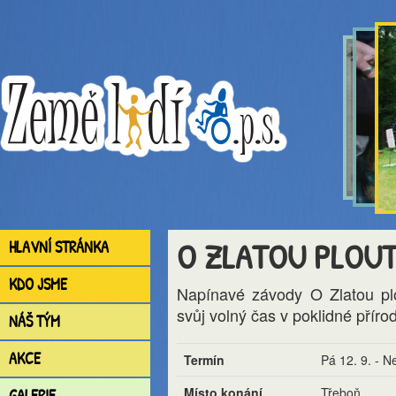
O ZLATOU PLOU
HLAVNÍ STRÁNKA
KDO JSME
Napínavé závody O Zlatou plo
svůj volný čas v poklidné příro
NÁŠ TÝM
AKCE
Termín
Pá 12. 9. - N
Místo konání
Třeboň
GALERIE