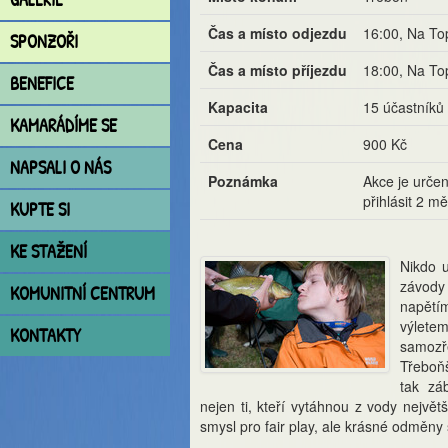
Čas a místo odjezdu
16:00, Na To
SPONZOŘI
Čas a místo příjezdu
18:00, Na To
BENEFICE
Kapacita
15 účastníků
KAMARÁDÍME SE
Cena
900 Kč
NAPSALI O NÁS
Poznámka
Akce je urče
přihlásit 2 m
KUPTE SI
KE STAŽENÍ
Nikdo u
závody 
KOMUNITNÍ CENTRUM
napětí
výlete
KONTAKTY
samozře
Třeboňš
tak zá
nejen ti, kteří vytáhnou z vody největš
smysl pro fair play, ale krásné odměny s