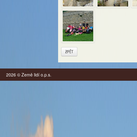
ZPĚT
2026 © Země lidí o.p.s.