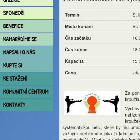
SPONZOŘI
Termín
St 0
BENEFICE
Místo konání
VÚ 
Čas začátku
16.
KAMARÁDÍME SE
Čas konce
18.
NAPSALI O NÁS
Kapacita
15 
KUPTE SI
Cena
zda
KE STAŽENÍ
KOMUNITNÍ CENTRUM
Za pen
kroužku
KONTAKTY
Výchovn
nařízen
kroužek
systematickou péči, které by mu umožn
vážným problémům jako je kriminalita,
mnohé další. Mezi cíle našeho kroužk