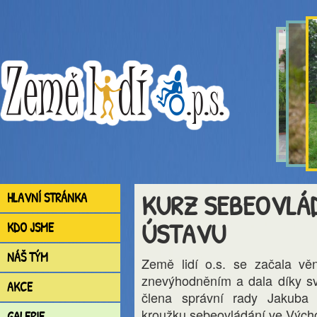
KURZ SEBEOVLÁ
HLAVNÍ STRÁNKA
ÚSTAVU
KDO JSME
NÁŠ TÝM
Země lidí o.s. se začala vě
znevýhodněním a dala díky sv
AKCE
člena správní rady Jakuba 
kroužku sebeovládání ve Vých
GALERIE