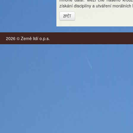
získání disciplíny a utváření morálních
ZPĚT
2026 © Země lidí o.p.s.